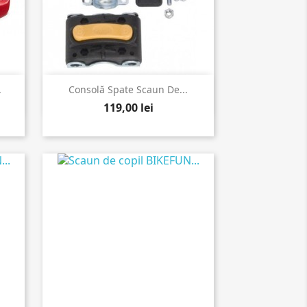

Vizualizare rapida
.
Consolă Spate Scaun De...
119,00 lei