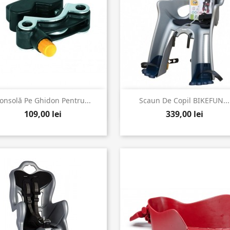


Vizualizare rapida
Vizualizare rapida
onsolă Pe Ghidon Pentru...
Scaun De Copil BIKEFUN...
109,00 lei
339,00 lei