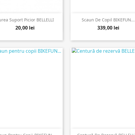


Vizualizare rapida
Vizualizare rapida
urea Suport Picior BELLELLI
Scaun De Copil BIKEFUN...
20,00 lei
339,00 lei