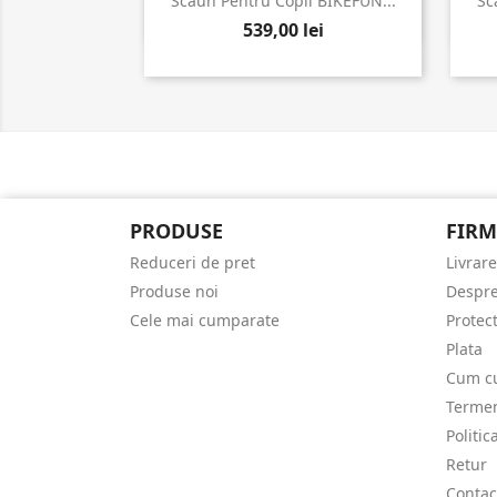

Vizualizare rapida
Scaun Pentru Copii BIKEFUN...
Sc
539,00 lei
PRODUSE
FIRM
Reduceri de pret
Livrare
Produse noi
Despre
Cele mai cumparate
Protec
Plata
Cum c
Termeni
Politic
Retur
Contac