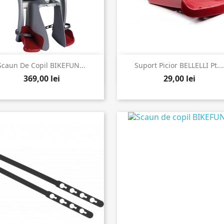


Vizualizare rapida
Vizualizare rapida
Scaun De Copil BIKEFUN...
Suport Picior BELLELLI Pt...
369,00 lei
29,00 lei