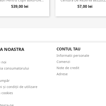


Vizualizare rapida
Vizualizare rapida
aun Pentru Copii BIKEFUN...
Centură De Rezervă BELLELLI
539,00 lei
57,00 lei
A NOASTRA
CONTUL TAU
Informatii personale
Comenzi
 noi
Note de credit
tia consumatorului
Adrese
umpăr
 și condiții de utilizare
a cookies
teaza-ne