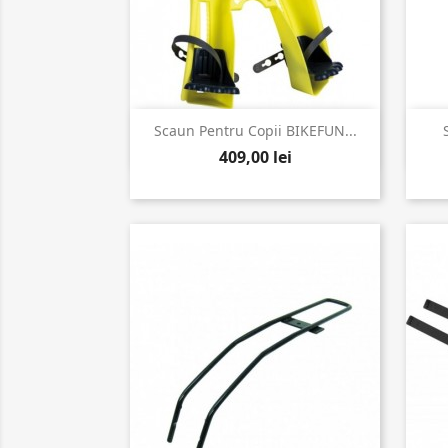

Vizualizare rapida
Scaun Pentru Copii BIKEFUN...
409,00 lei