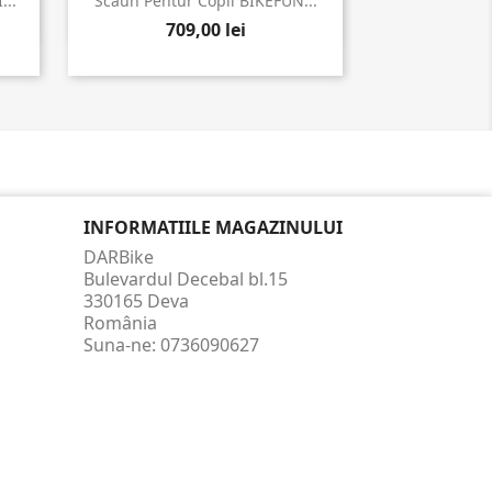

Vizualizare rapida
...
Scaun Pentur Copil BIKEFUN...
709,00 lei
INFORMATIILE MAGAZINULUI
DARBike
Bulevardul Decebal bl.15
330165 Deva
România
Suna-ne:
0736090627