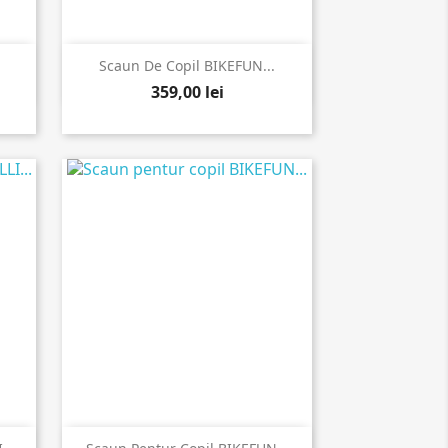

Vizualizare rapida
Scaun De Copil BIKEFUN...
359,00 lei