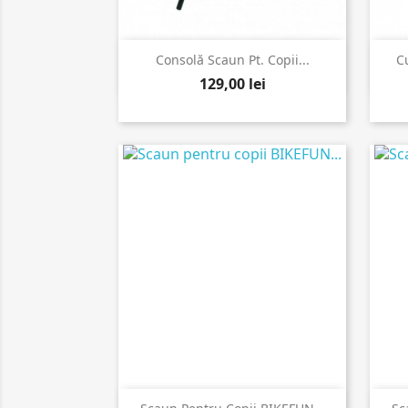

Vizualizare rapida
Consolă Scaun Pt. Copii...
C
129,00 lei