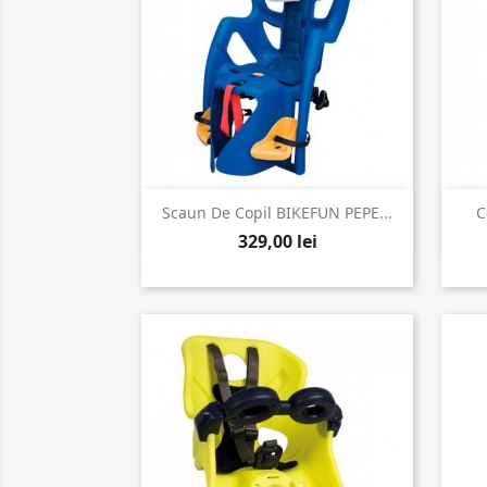

Vizualizare rapida
Scaun De Copil BIKEFUN PEPE...
C
329,00 lei