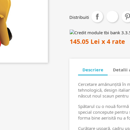
Distribuiti
145.05 Lei x 4 rate
Descriere
Detalii
Cercetare amănunţită în ma
tehnologică, design italian
născut noul scaun pentru 
Spătarul cu o nouă formă 
special concepute pentru s
forma bine aerisită nu a fo
Curăţare ușoară, cadru uș