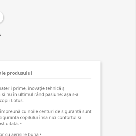
 ale produsului
terii prime, inovaţie tehnică și
 și nu în ultimul rând pasiune: așa s-a
copii Lotus.
împreună cu noile centuri de siguranţă sunt
iguranţa copilului însă nici confortul și
st uitată. •
or cu aerisire bună •