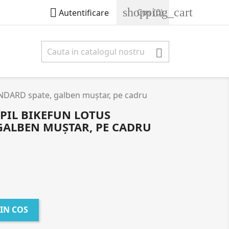
shopping_cart

Cos
(0)
Autentificare

NDARD spate, galben muștar, pe cadru
PIL BIKEFUN LOTUS
GALBEN MUȘTAR, PE CADRU
IN COS