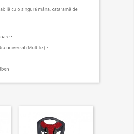
rabilă cu o singură mână, cataramă de
ioare •
ip universal (Multifix) •
alben