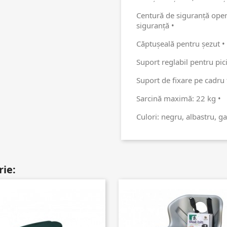
Centură de siguranţă ope
siguranţă •
Căptușeală pentru șezut •
Suport reglabil pentru pic
Suport de fixare pe cadru t
Sarcină maximă: 22 kg •
Culori: negru, albastru, g
rie: