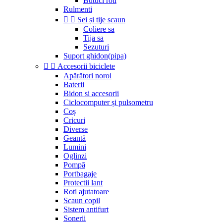
Butuci roti
Rulmenti


Sei și tije scaun
Coliere sa
Tija sa
Sezuturi
Suport ghidon(pipa)


Accesorii biciclete
Apărători noroi
Baterii
Bidon si accesorii
Ciclocomputer și pulsometru
Coș
Cricuri
Diverse
Geantă
Lumini
Oglinzi
Pompă
Portbagaje
Protectii lant
Roti ajutatoare
Scaun copil
Sistem antifurt
Sonerii