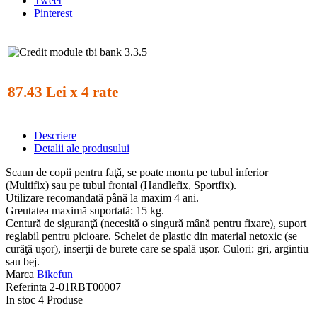
Tweet
Pinterest
87.43 Lei x 4 rate
Descriere
Detalii ale produsului
Scaun de copii pentru faţă, se poate monta pe tubul inferior
(Multifix) sau pe tubul frontal (Handlefix, Sportfix).
Utilizare recomandată până la maxim 4 ani.
Greutatea maximă suportată: 15 kg.
Centură de siguranţă (necesită o singură mână pentru fixare), suport
reglabil pentru picioare. Schelet de plastic din material netoxic (se
curăţă ușor), inserţii de burete care se spală ușor. Culori: gri, argintiu
sau bej.
Marca
Bikefun
Referinta
2-01RBT00007
In stoc
4 Produse