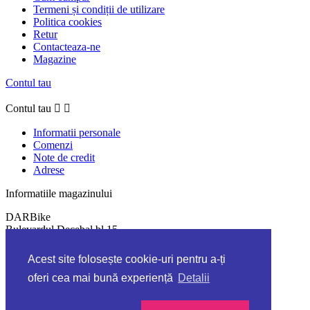
Termeni și condiții de utilizare
Politica cookies
Retur
Contacteaza-ne
Magazine
Contul tau
Contul tau


Informatii personale
Comenzi
Note de credit
Adrese
Informatiile magazinului
DARBike
Bulevardul Decebal bl.15
330165 Deva
România
Acest site folosește cookie-uri pentru a-ți
Suna-ne:
0736090627
oferi cea mai bună experiență
Detalii
Informatiile magazinului