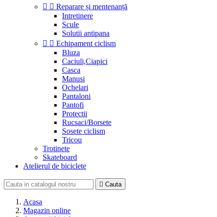


Reparare și mentenanță
Intretinere
Scule
Solutii antipana


Echipament ciclism
Bluza
Caciuli,Ciapici
Casca
Manusi
Ochelari
Pantaloni
Pantofi
Protectii
Rucsaci/Borsete
Sosete ciclism
Tricou
Trotinete
Skateboard
Atelierul de biciclete

Cauta
Acasa
Magazin online