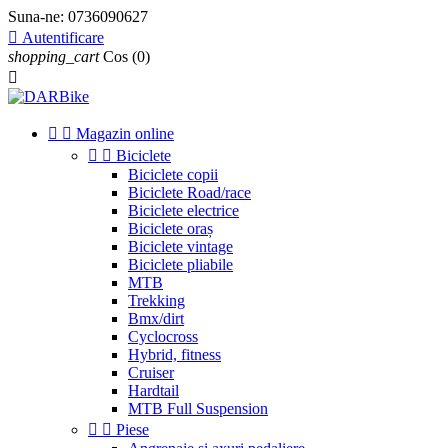
Suna-ne:
0736090627

Autentificare
shopping_cart
Cos
(0)



Magazin online


Biciclete
Biciclete copii
Biciclete Road/race
Biciclete electrice
Biciclete oraș
Biciclete vintage
Biciclete pliabile
MTB
Trekking
Bmx/dirt
Cyclocross
Hybrid, fitness
Cruiser
Hardtail
MTB Full Suspension


Piese