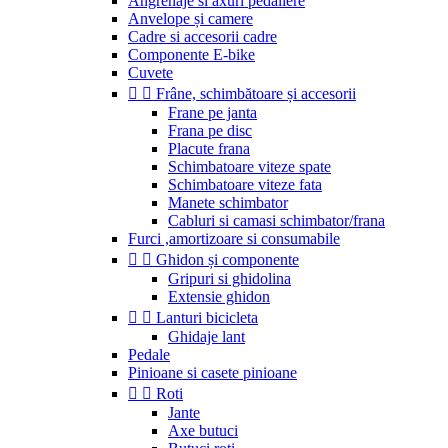
Angrenaje si axuri pedaliere
Anvelope și camere
Cadre si accesorii cadre
Componente E-bike
Cuvete


Frâne, schimbătoare și accesorii
Frane pe janta
Frana pe disc
Placute frana
Schimbatoare viteze spate
Schimbatoare viteze fata
Manete schimbator
Cabluri si camasi schimbator/frana
Furci ,amortizoare si consumabile


Ghidon și componente
Gripuri si ghidolina
Extensie ghidon


Lanturi bicicleta
Ghidaje lant
Pedale
Pinioane si casete pinioane


Roti
Jante
Axe butuci